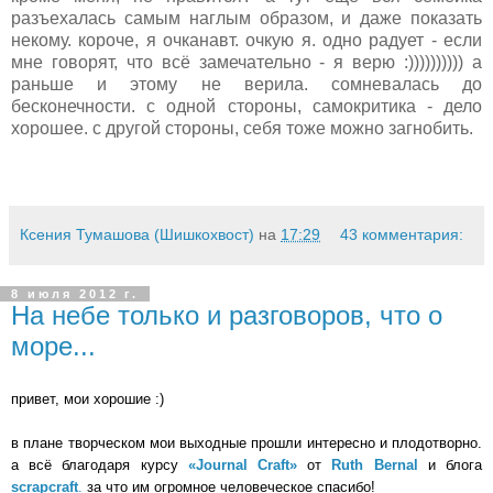
разъехалась самым наглым образом, и даже показать
некому. короче, я очканавт. очкую я. одно радует - если
мне говорят, что всё замечательно - я верю :)))))))))) а
раньше и этому не верила. сомневалась до
бесконечности. с одной стороны, самокритика - дело
хорошее. с другой стороны, себя тоже можно загнобить.
Ксения Тумашова (Шишкохвост)
на
17:29
43 комментария:
8 июля 2012 г.
На небе только и разговоров, что о
море...
привет, мои хорошие :)
в плане творческом мои выходные прошли интересно и плодотворно.
а всё благодаря
курсу
«Journal Craft»
от
Ruth Bernal
и блога
scrapcraft
.
за что им огромное человеческое спасибо!