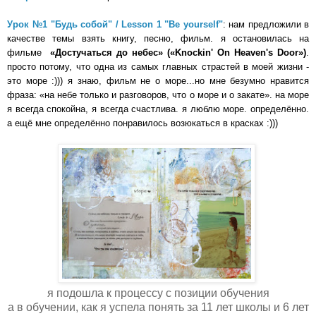
Урок №1 "Будь собой" / Lesson 1 "Be yourself"
: нам предложили в
качестве темы взять книгу, песню, фильм. я остановилась на
фильме
«Достучаться до небес» («Knockin' On Heaven's Door»)
.
просто потому, что одна из самых главных страстей в моей жизни -
это море :))) я знаю, фильм не о море...но мне безумно нравится
фраза: «на небе только и разговоров, что о море и о закате». на море
я всегда спокойна, я всегда счастлива. я люблю море. определённо.
а ещё мне определённо понравилось возюкаться в красках :)))
я подошла к процессу с позиции обучения
а в обучении, как я успела понять за 11 лет школы и 6 лет