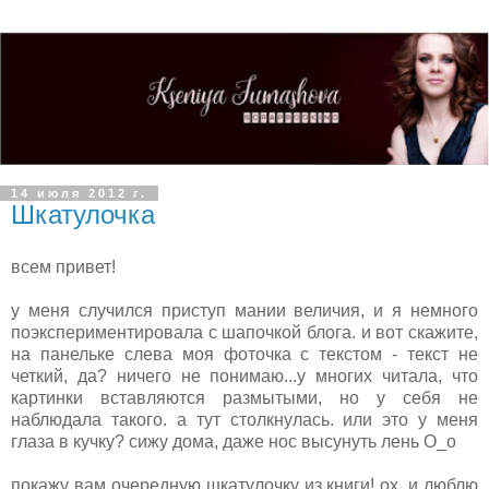
14 июля 2012 г.
Шкатулочка
всем привет!
у меня случился приступ мании величия, и я немного
поэкспериментировала с шапочкой блога. и вот скажите,
на панельке слева моя фоточка с текстом - текст не
четкий, да? ничего не понимаю...у многих читала, что
картинки вставляются размытыми, но у себя не
наблюдала такого. а тут столкнулась. или это у меня
глаза в кучку? сижу дома, даже нос высунуть лень О_о
покажу вам очередную шкатулочку из книги! ох, и люблю